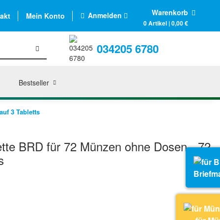
Warenkorb
Anmelden
akt
Mein Konto
0 Artikel | 0,00 €
034205 6780
Bestseller
uf 3 Tabletts
te BRD für 72 Münzen ohne Dosen - 72
s
Briefm