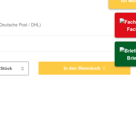
für M
Deutsche Post / DHL)
Fac
Bri
In den Warenkorb
Stück