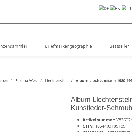
ünzensammler
Briefmarkengeographie
Bestseller
alben
Europa-West
Liechtenstein
Album Liechtenstein 1980-199
Album Liechtenstei
Kunstleder-Schraubb
Artikelnummer:
V83602
GTIN:
4054403189189