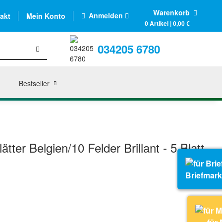
Warenkorb
Anmelden
akt
Mein Konto
0 Artikel | 0,00 €
034205 6780
Bestseller
ter Belgien/10 Felder Brillant - 5 Blatt
Briefmar