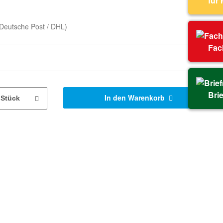
für
Deutsche Post / DHL)
Fac
Bri
In den Warenkorb
Stück