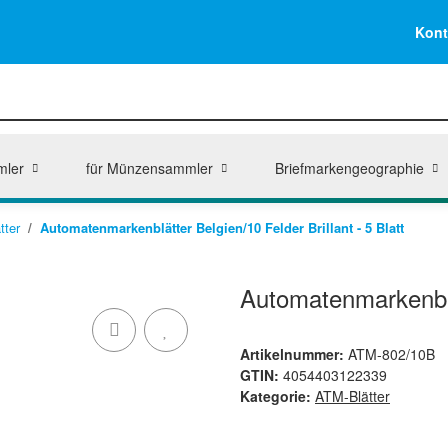
Kont
mler
für Münzensammler
Briefmarkengeographie
tter
Automatenmarkenblätter Belgien/10 Felder Brillant - 5 Blatt
Automatenmarkenblät
Artikelnummer:
ATM-802/10B
GTIN:
4054403122339
Kategorie:
ATM-Blätter