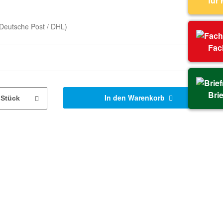
für
Deutsche Post / DHL)
Fac
Bri
In den Warenkorb
Stück