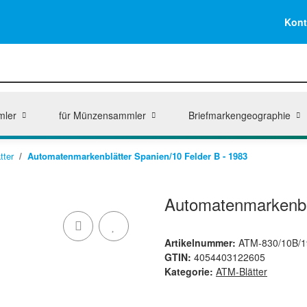
Kont
mler
für Münzensammler
Briefmarkengeographie
tter
Automatenmarkenblätter Spanien/10 Felder B - 1983
Automatenmarkenblä
Artikelnummer:
ATM-830/10B/1
GTIN:
4054403122605
Kategorie:
ATM-Blätter