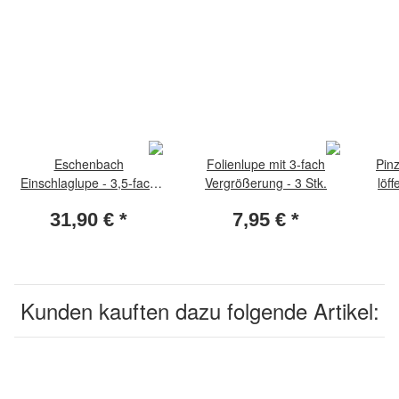
Eschenbach
Folienlupe mit 3-fach
Pin
Einschlaglupe - 3,5-fach
Vergrößerung - 3 Stk.
löff
Vergrösserung
31,90 €
*
7,95 €
*
Kunden kauften dazu folgende Artikel: