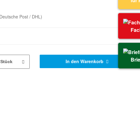
für
Deutsche Post / DHL)
Fac
Bri
In den Warenkorb
Stück