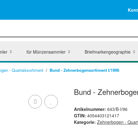
Kont
mler
für Münzensammler
Briefmarkengeographie
ogen - Quartalssortiment
Bund - Zehnerbogensortiment I/1996
Bund - Zehnerbogen
Artikelnummer:
643/B-I/96
GTIN:
4054403121417
Kategorie:
Zehnerbogen - Quart