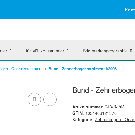
Kont
mler
für Münzensammler
Briefmarkengeographie
ogen - Quartalssortiment
Bund - Zehnerbogensortiment I/2008
Bund - Zehnerbogen
Artikelnummer:
643/B-I/08
GTIN:
4054403121370
Kategorie:
Zehnerbogen - Quart