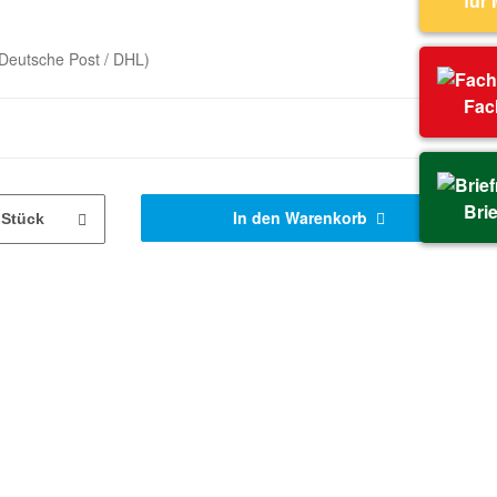
für
Deutsche Post / DHL)
Fac
Bri
In den Warenkorb
Stück