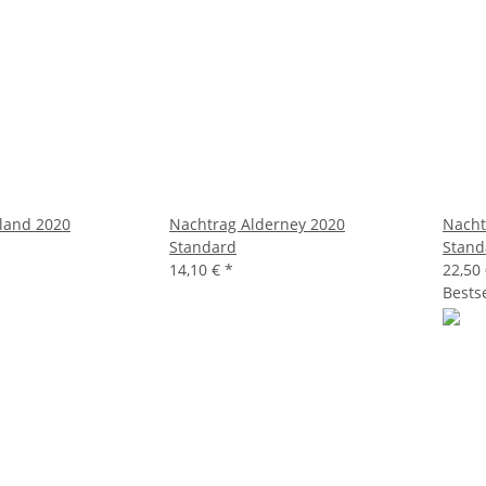
land 2020
Nachtrag Alderney 2020
Nacht
Standard
Stand
14,10 €
*
22,50
Bestse