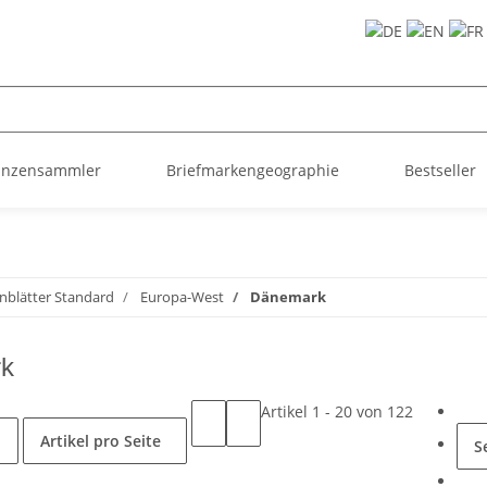
ünzensammler
Briefmarkengeographie
Bestseller
nblätter Standard
Europa-West
Dänemark
k
Artikel 1 - 20 von 122
Artikel pro Seite
S