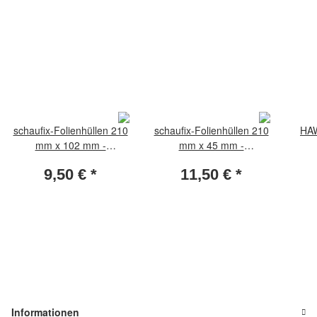
schaufix-Folienhüllen 210
schaufix-Folienhüllen 210
HAW
mm x 102 mm -
mm x 45 mm -
transparent (Packung per
transparent (Packung per
tr
9,50 €
*
11,50 €
*
10 Stück)
25 Stück)
Kl
Informationen