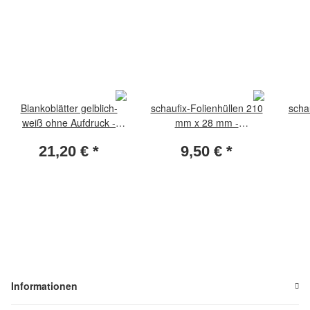
Blankoblätter gelblich-
schaufix-Folienhüllen 210
scha
weiß ohne Aufdruck -
mm x 28 mm -
Albumpapier 25 Blatt
transparent (Packung per
tran
21,20 €
*
9,50 €
*
25 Stück)
Informationen