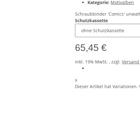
Kategorie:
Motivalben
Schraubbinder 'Comics' unwatt
Schutzkassette
65,45 €
inkl. 19% MwSt. , zzgl.
Versan
x
Dieser Artikel hat Variationen.