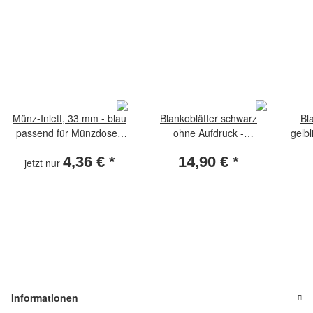
Münz-Inlett, 33 mm - blau
Blankoblätter schwarz
Bl
passend für Münzdosen
ohne Aufdruck -
gelb
D2a
Albumkarton
u
4,36 €
*
14,90 €
*
jetzt nur
Informationen