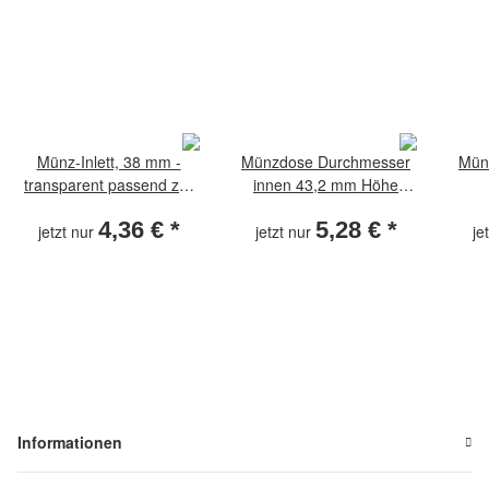
Münz-Inlett, 38 mm -
Münzdose Durchmesser
Mün
transparent passend zur
innen 43,2 mm Höhe
Münzdose D4
innen 2,8 mm
4,36 €
*
5,28 €
*
jetzt nur
jetzt nur
je
Informationen