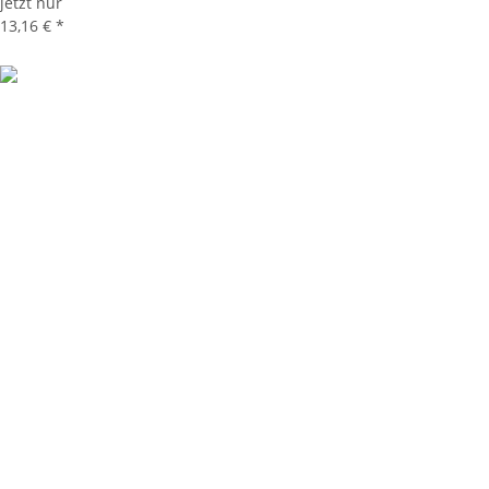
jetzt nur
13,16 €
*