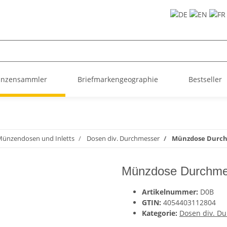
ünzensammler
Briefmarkengeographie
Bestseller
ünzendosen und Inletts
Dosen div. Durchmesser
Münzdose Durch
Münzdose Durchme
Artikelnummer:
D0B
GTIN:
4054403112804
Kategorie:
Dosen div. D