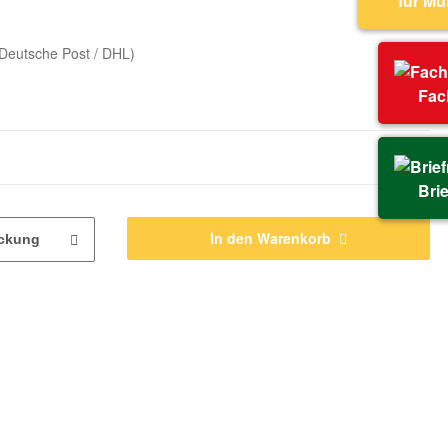
für M
Deutsche Post / DHL)
Fac
Bri
In den Warenkorb
ckung