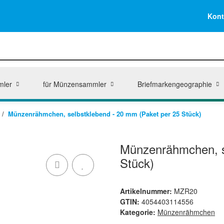
Kont
mler
für Münzensammler
Briefmarkengeographie
Münzenrähmchen, selbstklebend - 20 mm (Paket per 25 Stück)
Münzenrähmchen, s
Stück)
Artikelnummer:
MZR20
GTIN:
4054403114556
Kategorie:
Münzenrähmchen