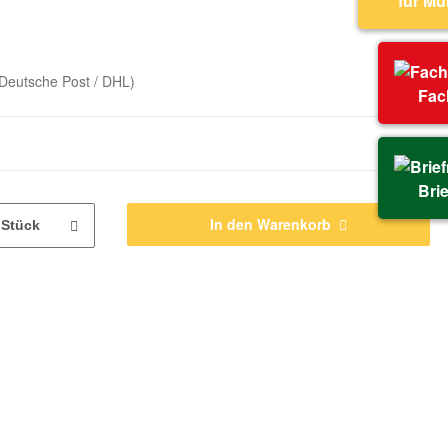
für M
Deutsche Post / DHL)
Fac
Bri
In den Warenkorb
Stück