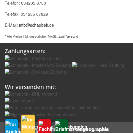
Telefon: 034205 6780
Telefax: 034205 67829
E-Mail:
info@schaubek.de
* Alle Preise inkl. gesetzlicher MwSt., zzgl.
Versand
Zahlungsarten:
Wir versenden mit:
© Schaubek GmbH
Powered by
JTL-Shop