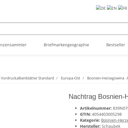
ünzensammler
Briefmarkengeographie
Bestseller
Vordruckalbenblätter Standard
Europa-Ost
Bosnien-Herzegowina
Nachtrag Bosnien-
Artikelnummer:
839N0
GTIN:
4054403005298
Kategorie:
Bosnien-Herz
Hersteller:
Schaubek