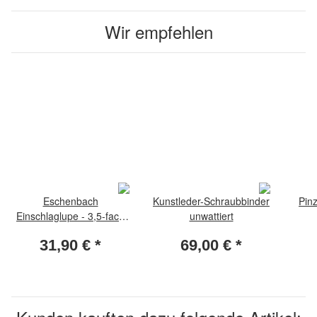
Wir empfehlen
Eschenbach
Kunstleder-Schraubbinder
Pin
Einschlaglupe - 3,5-fach
unwattiert
Vergrösserung
31,90 €
*
69,00 €
*