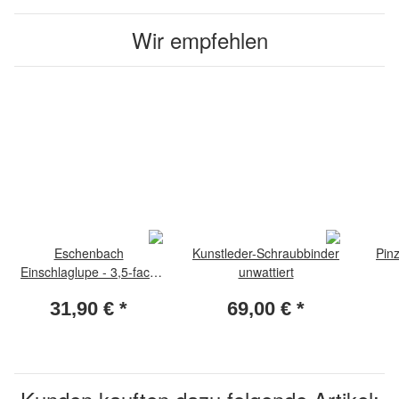
Wir empfehlen
Eschenbach
Kunstleder-Schraubbinder
Pin
Einschlaglupe - 3,5-fach
unwattiert
Vergrösserung
31,90 €
*
69,00 €
*