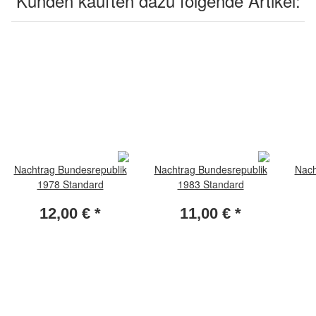
Kunden kauften dazu folgende Artikel:
Nachtrag Bundesrepublik
Nachtrag Bundesrepublik
Nach
1978 Standard
1983 Standard
12,00 €
*
11,00 €
*