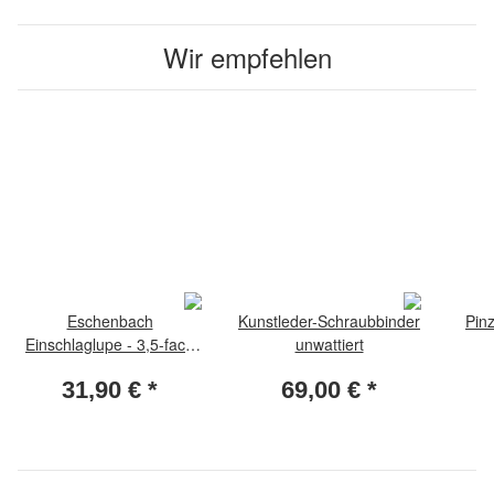
Wir empfehlen
Eschenbach
Kunstleder-Schraubbinder
Pin
Einschlaglupe - 3,5-fach
unwattiert
Vergrösserung
31,90 €
*
69,00 €
*