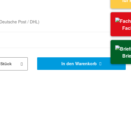
für
Deutsche Post / DHL)
Fac
Bri
In den Warenkorb
Stück