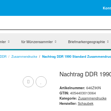
Kont
mler
für Münzensammler
Briefmarkengeographie
DDR
Zusammendrucke
Nachtrag DDR 1990 Standard Zusammendru
Nachtrag DDR 199
Artikelnummer:
646Z90N
GTIN:
4054403013064
Kategorie:
Zusammendrucke
Hersteller:
Schaubek