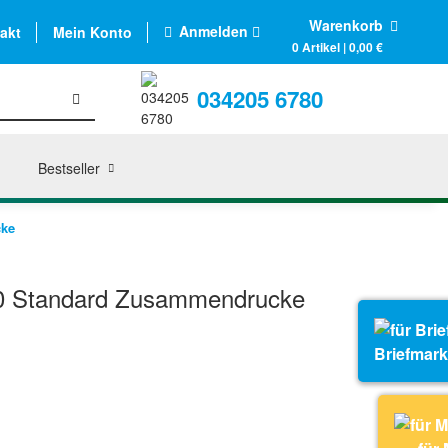
Warenkorb
Anmelden
akt
Mein Konto
0 Artikel | 0,00 €
034205 6780
Bestseller
cke
0 Standard Zusammendrucke
Briefmar