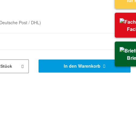
für
Deutsche Post / DHL)
Fac
Bri
In den Warenkorb
Stück