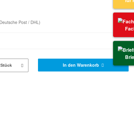
für
Deutsche Post / DHL)
Fac
Bri
In den Warenkorb
Stück