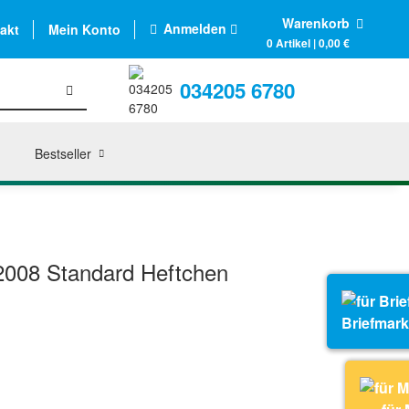
Warenkorb
Anmelden
akt
Mein Konto
0 Artikel | 0,00 €
034205 6780
Bestseller
2008 Standard Heftchen
Briefmar