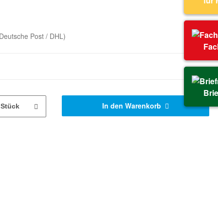
für
Deutsche Post / DHL)
Fac
Bri
In den Warenkorb
Stück