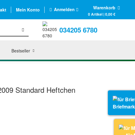
Warenkorb
Anmelden
akt
Mein Konto
0 Artikel | 0,00 €
034205 6780
Bestseller
2009 Standard Heftchen
Briefmar