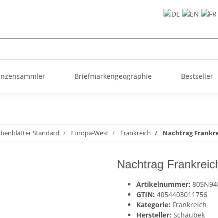
ünzensammler
Briefmarkengeographie
Bestseller
lbenblätter Standard
Europa-West
Frankreich
Nachtrag Frankre
Nachtrag Frankreic
Artikelnummer:
805N9
GTIN:
4054403011756
Kategorie:
Frankreich
Hersteller:
Schaubek