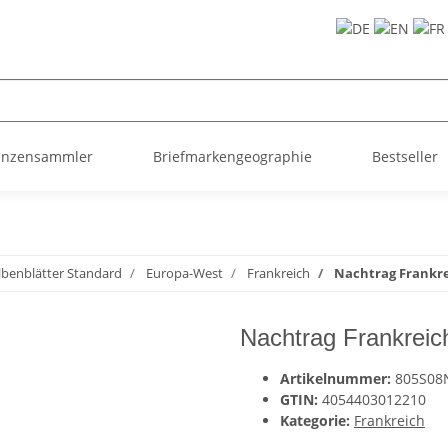
ünzensammler
Briefmarkengeographie
Bestseller
lbenblätter Standard
Europa-West
Frankreich
Nachtrag Frankre
Nachtrag Frankreic
Artikelnummer:
805S08
GTIN:
4054403012210
Kategorie:
Frankreich