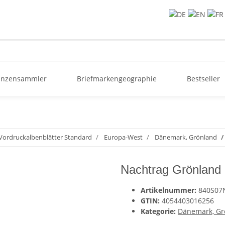
ünzensammler
Briefmarkengeographie
Bestseller
Vordruckalbenblätter Standard
Europa-West
Dänemark, Grönland
Nachtrag Grönland 
Artikelnummer:
840S07
GTIN:
4054403016256
Kategorie:
Dänemark, Gr