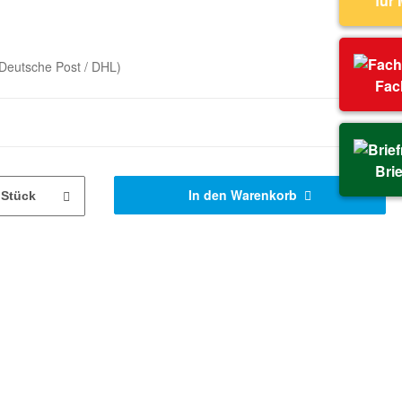
für
Deutsche Post / DHL)
Fac
Bri
In den Warenkorb
Stück