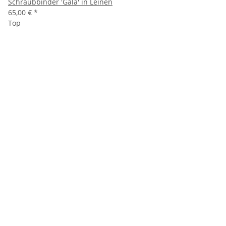
Schraubbinder 'Gala' in Leinen
65,00 €
*
Top