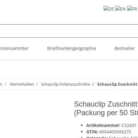
ünzensammler
Briefmarkengeographie
Bestseller
er
Klemmhüllen
Schauclip-Folienzuschnitte
Schauclip Zuschnitt
Schauclip Zuschnit
(Packung per 50 St
Artikelnummer:
CS2431
GTIN:
4054403095275