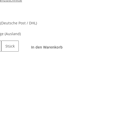
ienzuschnitte
d
(Deutsche Post / DHL)
age
(Ausland)
Stück
In den Warenkorb