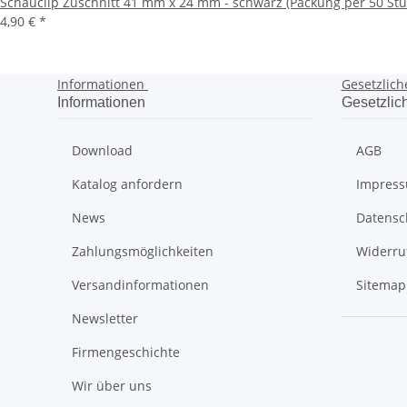
Schauclip Zuschnitt 41 mm x 24 mm - schwarz (Packung per 50 Stü
4,90 €
*
Informationen
Gesetzlich
Informationen
Gesetzlic
Download
AGB
Katalog anfordern
Impres
News
Datensc
Zahlungsmöglichkeiten
Widerru
Versandinformationen
Sitemap
Newsletter
Firmengeschichte
Wir über uns