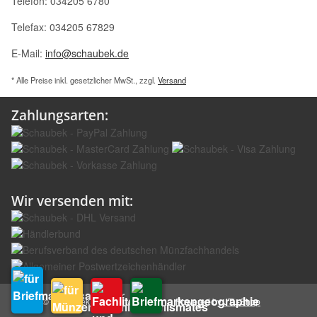
Telefon: 034205 6780
Telefax: 034205 67829
E-Mail:
info@schaubek.de
* Alle Preise inkl. gesetzlicher MwSt., zzgl.
Versand
Zahlungsarten:
Wir versenden mit:
© Schaubek GmbH
Powered by
JTL-Shop