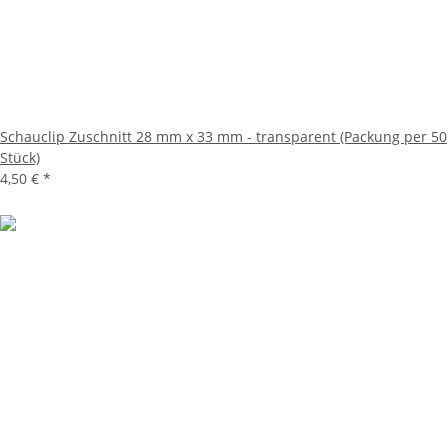
Schauclip Zuschnitt 28 mm x 33 mm - transparent (Packung per 50
Stück)
4,50 €
*