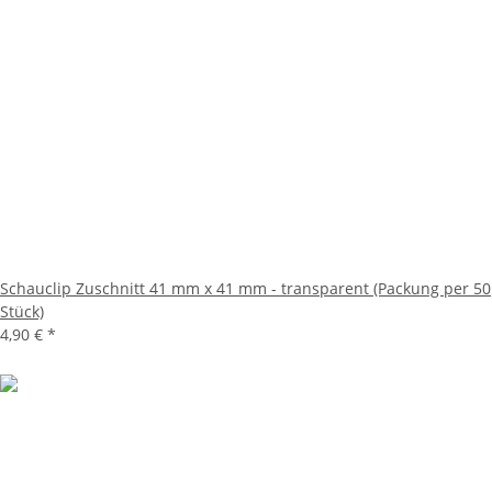
Schauclip Zuschnitt 41 mm x 41 mm - transparent (Packung per 50
Stück)
4,90 €
*