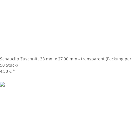
Schauclip Zuschnitt 33 mm x 27,90 mm - transparent (Packung per
50 Stück)
4,50 €
*