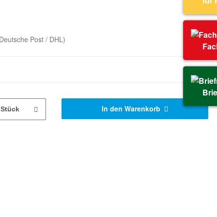
für
Deutsche Post / DHL)
Fac
Bri
In den Warenkorb
Stück