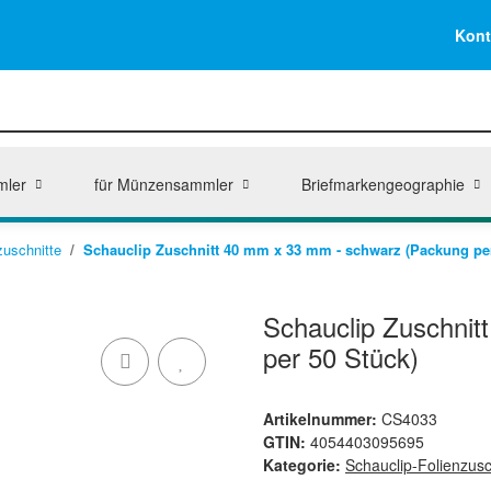
Kont
mler
für Münzensammler
Briefmarkengeographie
zuschnitte
Schauclip Zuschnitt 40 mm x 33 mm - schwarz (Packung per
Schauclip Zuschnit
per 50 Stück)
Artikelnummer:
CS4033
GTIN:
4054403095695
Kategorie:
Schauclip-Folienzusc