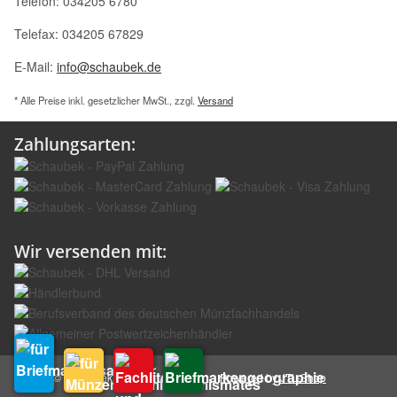
Telefon: 034205 6780
Telefax: 034205 67829
E-Mail:
info@schaubek.de
* Alle Preise inkl. gesetzlicher MwSt., zzgl.
Versand
Zahlungsarten:
Wir versenden mit:
© Schaubek GmbH
Powered by
JTL-Shop