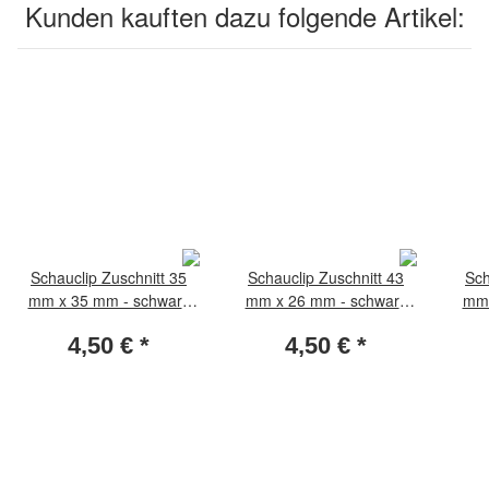
Kunden kauften dazu folgende Artikel:
Schauclip Zuschnitt 35
Schauclip Zuschnitt 43
Sch
mm x 35 mm - schwarz
mm x 26 mm - schwarz
mm 
(Packung per 50 Stück)
(Packung per 50 Stück)
(Pa
4,50 €
*
4,50 €
*