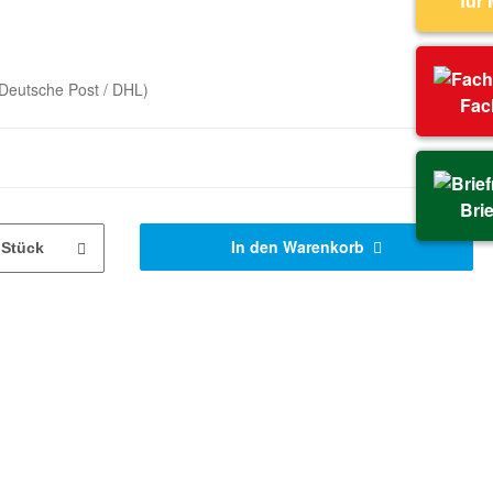
für
Deutsche Post / DHL)
Fac
Bri
In den Warenkorb
Stück