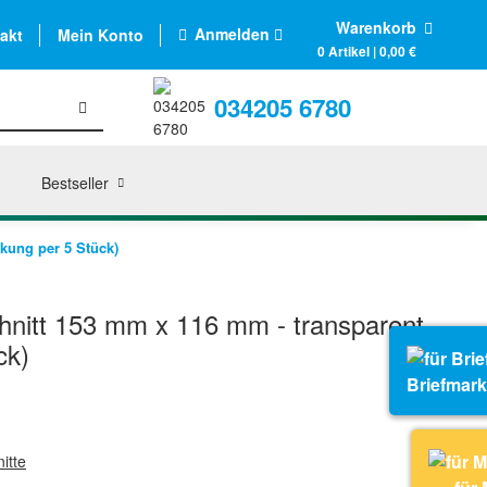
Warenkorb
Anmelden
akt
Mein Konto
0 Artikel | 0,00 €
034205 6780
Bestseller
kung per 5 Stück)
hnitt 153 mm x 116 mm - transparent
ck)
Briefmar
itte