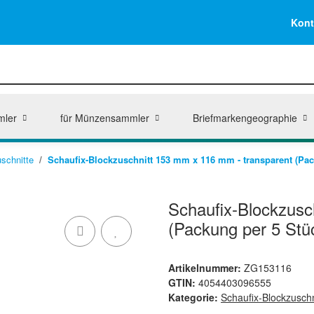
Kont
mler
für Münzensammler
Briefmarkengeographie
schnitte
Schaufix-Blockzuschnitt 153 mm x 116 mm - transparent (Pac
Schaufix-Blockzusc
(Packung per 5 Stü
Artikelnummer:
ZG153116
GTIN:
4054403096555
Kategorie:
Schaufix-Blockzuschn