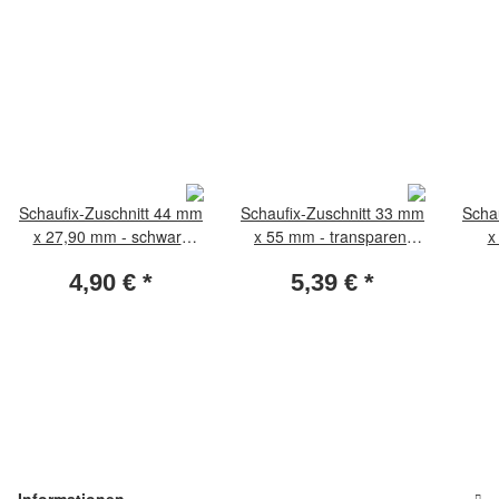
Schaufix-Zuschnitt 44 mm
Schaufix-Zuschnitt 33 mm
Scha
x 27,90 mm - schwarz
x 55 mm - transparent
x
(Packung per 50 Stück)
(Packung per 50 Stück)
(Pa
4,90 €
*
5,39 €
*