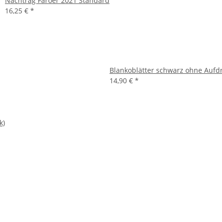
Nachtrag Färöer 2021 Standard
16,25 €
*
Blankoblätter schwarz ohne Aufd
14,90 €
*
k)