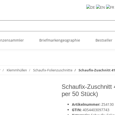
ünzensammler
Briefmarkengeographie
Bestseller
r
Klemmhüllen
Schaufix-Folienzuschnitte
Schaufix-Zuschnitt 4
Schaufix-Zuschnit
per 50 Stück)
Artikelnummer:
ZS4130
GTIN:
4054403097743