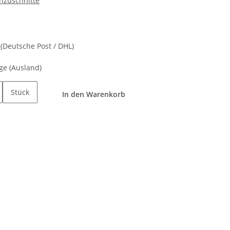
enzuschnitte
d
(Deutsche Post / DHL)
age
(Ausland)
Stück
In den Warenkorb