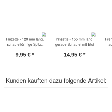
Pinzette - 120 mm lang,
Pinzette - 155 mm lang,
Prem
schaufelförmige Spitze
gerade Schaufel mit Etui
fa
gebogen, mit Etui
Du
9,95 €
*
14,95 €
*
Kunden kauften dazu folgende Artikel: