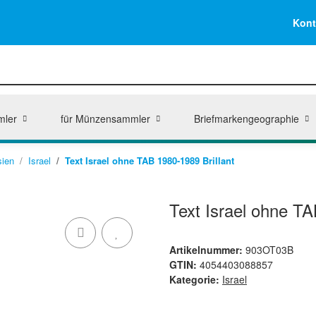
Kont
mler
für Münzensammler
Briefmarkengeographie
sien
Israel
Text Israel ohne TAB 1980-1989 Brillant
Text Israel ohne TA
Artikelnummer:
903OT03B
GTIN:
4054403088857
Kategorie:
Israel