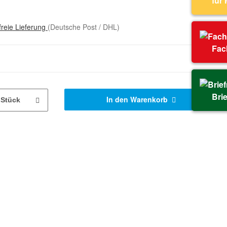
für
reie Lieferung
(Deutsche Post / DHL)
Fac
Bri
In den Warenkorb
Stück