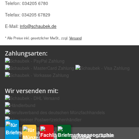
Telefon: 034205 6780
Telefax: 034205 67829
E-Mail:
info@schaubek.de
* Alle Preise inkl. gesetzlicher MwSt., zzgl.
Versand
Zahlungsarten:
Wir versenden mit:
© Schaubek GmbH
Powered by
JTL-Shop