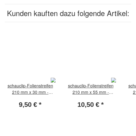
Kunden kauften dazu folgende Artikel:
schauclip-Folienstreifen
schauclip-Folienstreifen
scha
210 mm x 30 mm -
210 mm x 55 mm -
2
transparent (Packung per
transparent (Packung per
tran
9,50 €
*
10,50 €
*
25 Stück)
25 Stück)