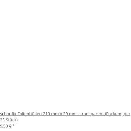
schaufix-Folienhüllen 210 mm x 29 mm - transparent (Packung per
25 Stück)
9,50 €
*