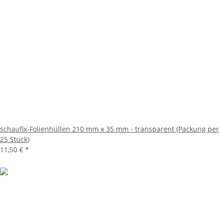
schaufix-Folienhüllen 210 mm x 35 mm - transparent (Packung per
25 Stück)
11,50 €
*