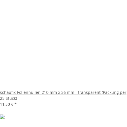
schaufix-Folienhüllen 210 mm x 36 mm - transparent (Packung per
25 Stück)
11,50 €
*