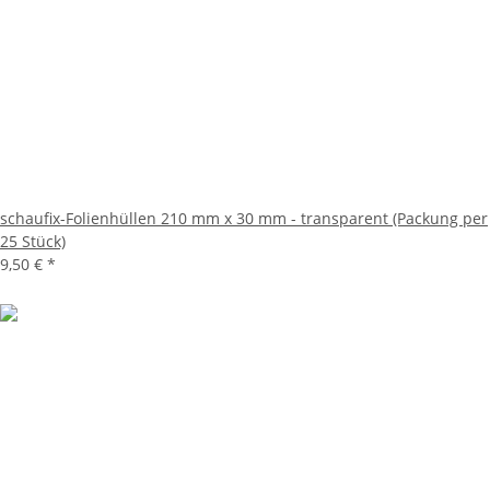
schaufix-Folienhüllen 210 mm x 30 mm - transparent (Packung per
25 Stück)
9,50 €
*