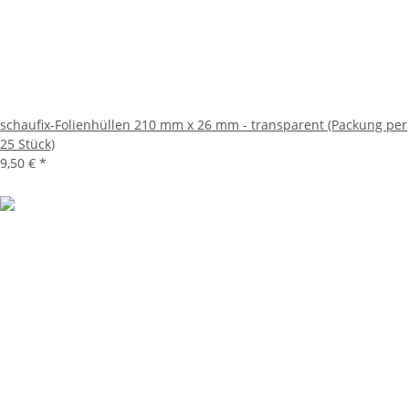
schaufix-Folienhüllen 210 mm x 26 mm - transparent (Packung per
25 Stück)
9,50 €
*