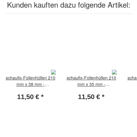
Kunden kauften dazu folgende Artikel:
schaufix-Folienhüllen 210
schaufix-Folienhüllen 210
scha
mm x 38 mm -
mm x 35 mm -
transparent (Packung per
transparent (Packung per
tran
11,50 €
*
11,50 €
*
25 Stück)
25 Stück)