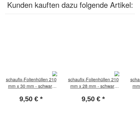
Kunden kauften dazu folgende Artikel:
schaufix-Folienhüllen 210
schaufix-Folienhüllen 210
scha
mm x 30 mm - schwarz
mm x 28 mm - schwarz
mm 
(Packung per 25 Stück)
(Packung per 25 Stück)
(Pa
9,50 €
*
9,50 €
*