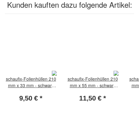
Kunden kauften dazu folgende Artikel:
schaufix-Folienhüllen 210
schaufix-Folienhüllen 210
scha
mm x 33 mm - schwarz
mm x 55 mm - schwarz
mm 
(Packung per 25 Stück)
(Packung per 25 Stück)
(Pa
9,50 €
*
11,50 €
*