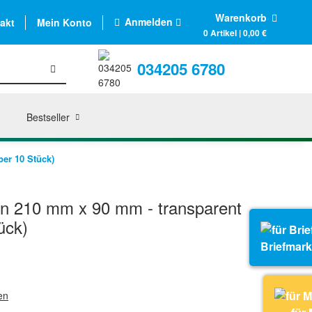
Warenkorb
Anmelden
akt
Mein Konto
0 Artikel | 0,00 €
034205 6780
Bestseller
per 10 Stück)
len 210 mm x 90 mm - transparent
ück)
Briefmar
en