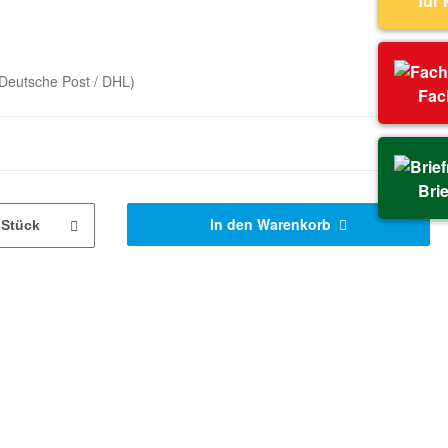
für
Deutsche Post / DHL)
Fac
Bri
In den Warenkorb
Stück