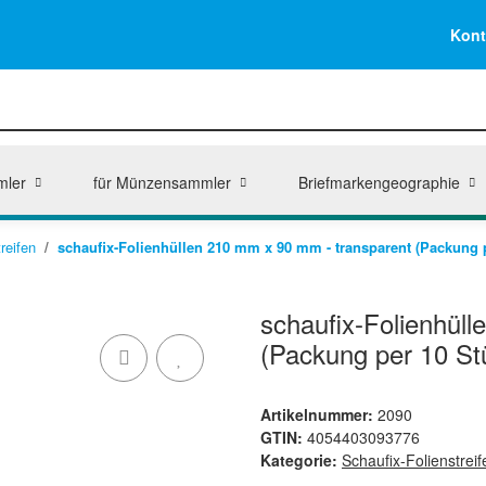
Kont
mler
für Münzensammler
Briefmarkengeographie
reifen
schaufix-Folienhüllen 210 mm x 90 mm - transparent (Packung 
schaufix-Folienhül
(Packung per 10 St
Artikelnummer:
2090
GTIN:
4054403093776
Kategorie:
Schaufix-Folienstreif