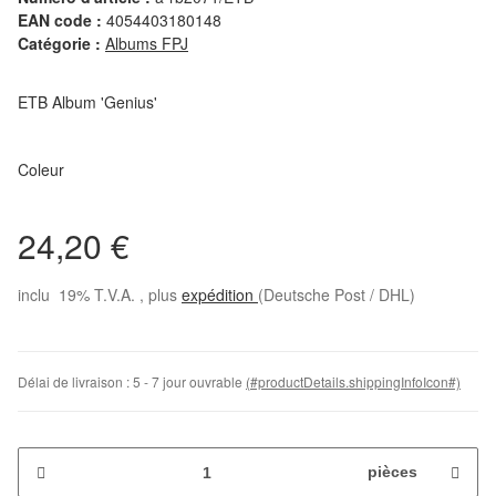
EAN code :
4054403180148
Catégorie :
Albums FPJ
ETB Album 'Genius'
Coleur
24,20 €
inclu 19% T.V.A. , plus
expédition
(Deutsche Post / DHL)
Délai de livraison :
5 - 7 jour ouvrable
(#productDetails.shippingInfoIcon#)
pièces