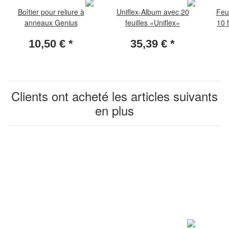
Boîtier pour reliure à
Uniflex-Album avec 20
Feu
anneaux Genius
feuilles «Uniflex»
10 
10,50 €
*
35,39 €
*
Clients ont acheté les articles suivants
en plus